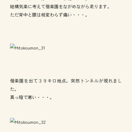
結構気楽に考えて偕楽園をながめながら走ります。
ただ背中と腰は相変わらず痛い・・・。
偕楽園を出て３９キロ地点。突然トンネルが現れまし
た。
真っ暗で寒い・・・。