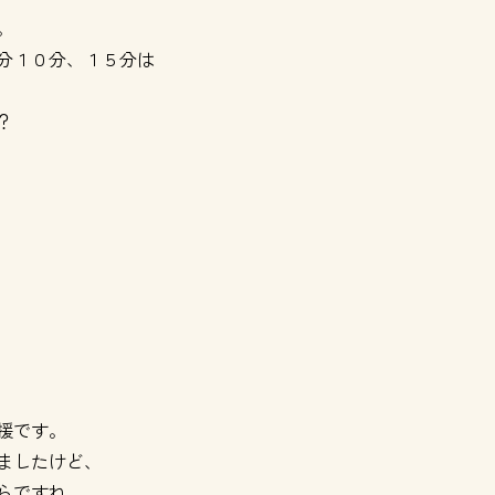
。
分１０分、１５分は
？
援です。
ましたけど、
らですね。