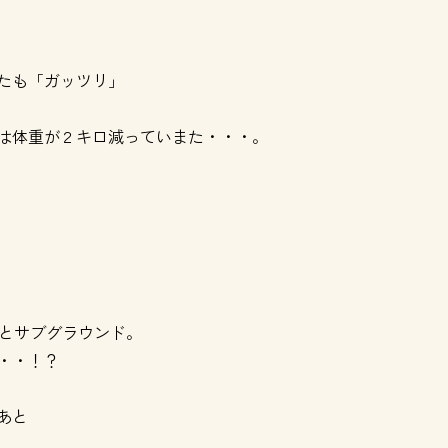
たも「ガッツリ」
は体重が２キロ減っていまた・・・。
んとサブグラウンド。
・・！？
あと