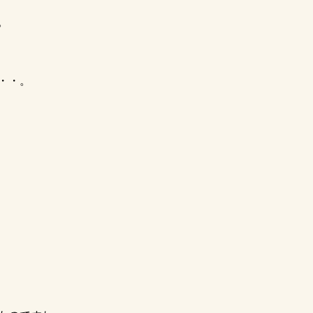
。
・・。