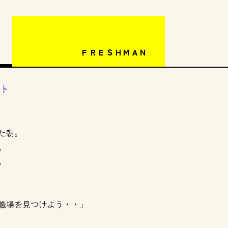
ＦＲＥＳＨＭＡＮ
ート
た朝。
。
。
職場を見つけよう・・」