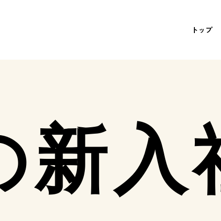
トップ
の新入