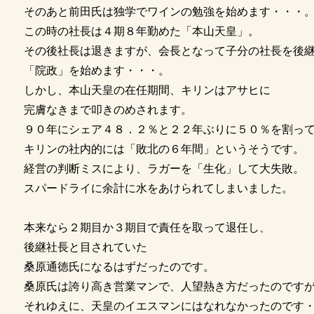
そのあと前田氏は独学でワインの勉強を始めます・・・
この時の社長は４期８年勤めた「本山天皇」。
その後社長は退きますが、会長となって子分の社長を後
「院政」を始めます・・・。
しかし、本山天皇の在任期間、キリンはアサヒに
完膚なきまで叩きのめされます。
９０年にシェア４８．２％と２２年ぶりに５０％を割っ
キリンの社内的には「敗北の６年間」というそうです。
経営の判断ミスにより、ラガーを「生化」して大失敗。
スパードライに余計に水をあけられてしまいました。
本来なら２期目か３期目で責任を取って退任し、
後継社長と目されていた
桑原通徳氏になるはずだったのです。
桑原氏は誇り高き営業マンで、人望熱き方だったのです
それゆえに、天皇のイエスマンにはなれなかったのです