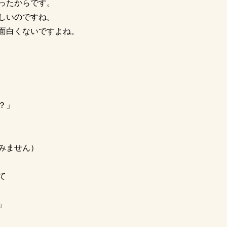
ったからです。
しいのですね。
面白くないですよね。
？」
みません）
て
」