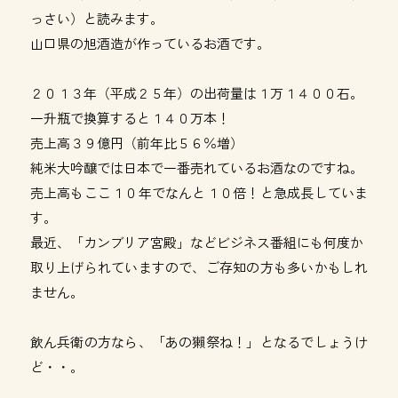
っさい）と読みます。
山口県の旭酒造が作っているお酒です。
２０１３年（平成２５年）の出荷量は１万１４００石。
一升瓶で換算すると１４０万本！
売上高３９億円（前年比５６％増）
純米大吟醸では日本で一番売れているお酒なのですね。
売上高もここ１０年でなんと１０倍！と急成長していま
す。
最近、「カンブリア宮殿」などビジネス番組にも何度か
取り上げられていますので、ご存知の方も多いかもしれ
ません。
飲ん兵衛の方なら、「あの獺祭ね！」となるでしょうけ
ど・・。